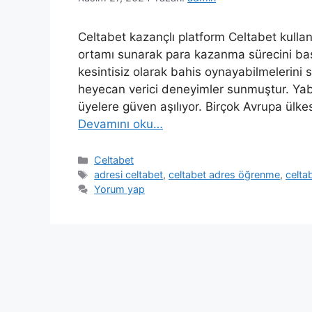
Celtabet kazançlı platform Celtabet kullan
ortamı sunarak para kazanma sürecini basitl
kesintisiz olarak bahis oynayabilmelerini s
heyecan verici deneyimler sunmuştur. Yaban
üyelere güven aşılıyor. Birçok Avrupa ülkes
Devamını oku…
Kategoriler
Celtabet
Etiketler
adresi celtabet
,
celtabet adres öğrenme
,
celta
Yorum yap