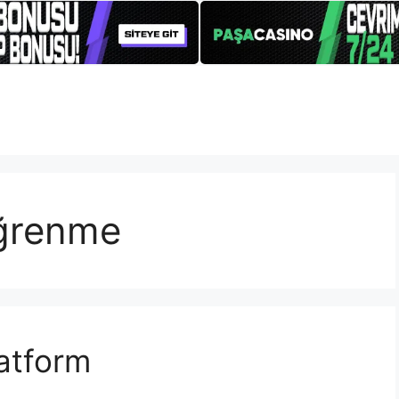
öğrenme
latform