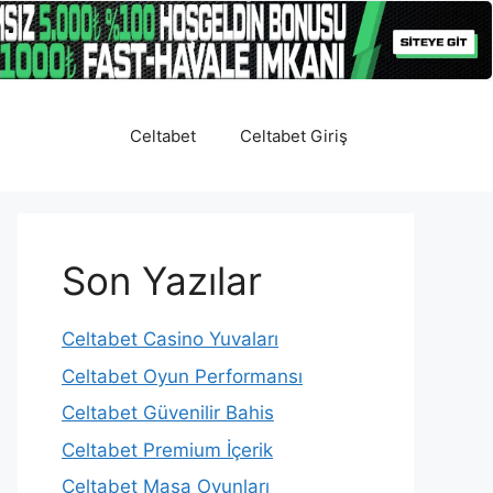
Celtabet
Celtabet Giriş
Son Yazılar
Celtabet Casino Yuvaları
Celtabet Oyun Performansı
Celtabet Güvenilir Bahis
Celtabet Premium İçerik
Celtabet Masa Oyunları