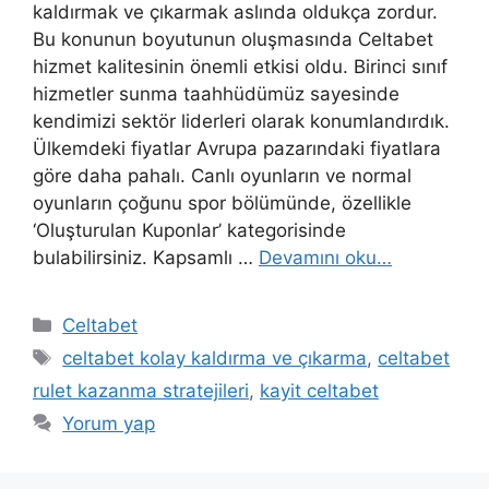
kaldırmak ve çıkarmak aslında oldukça zordur.
Bu konunun boyutunun oluşmasında Celtabet
hizmet kalitesinin önemli etkisi oldu. Birinci sınıf
hizmetler sunma taahhüdümüz sayesinde
kendimizi sektör liderleri olarak konumlandırdık.
Ülkemdeki fiyatlar Avrupa pazarındaki fiyatlara
göre daha pahalı. Canlı oyunların ve normal
oyunların çoğunu spor bölümünde, özellikle
‘Oluşturulan Kuponlar’ kategorisinde
bulabilirsiniz. Kapsamlı …
Devamını oku…
Kategoriler
Celtabet
Etiketler
celtabet kolay kaldırma ve çıkarma
,
celtabet
rulet kazanma stratejileri
,
kayit celtabet
Yorum yap