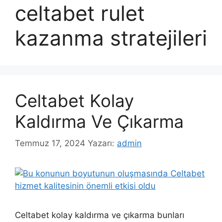
celtabet rulet
kazanma stratejileri
Celtabet Kolay
Kaldırma Ve Çıkarma
Temmuz 17, 2024
Yazarı:
admin
Celtabet kolay kaldırma ve çıkarma bunları