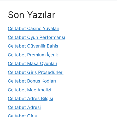
Son Yazılar
Celtabet Casino Yuvaları
Celtabet Oyun Performansı
Celtabet Güvenilir Bahis
Celtabet Premium İçerik
Celtabet Masa Oyunları
Celtabet Giriş Prosedürleri
Celtabet Bonus Kodları
Celtabet Maç Analizi
Celtabet Adres Bilgisi
Celtabet Adresi
Celtabet Giriş