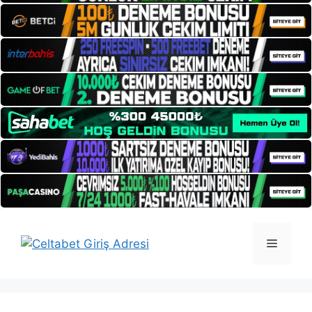
İçeriğe
atla
Menü