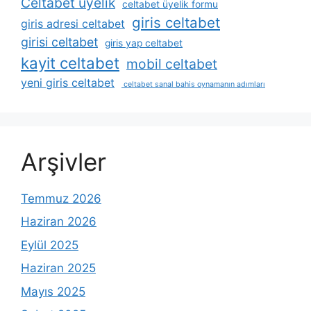
Celtabet üyelik
celtabet üyelik formu
giris celtabet
giris adresi celtabet
girisi celtabet
giris yap celtabet
kayit celtabet
mobil celtabet
yeni giris celtabet
celtabet sanal bahis oynamanın adımları
Arşivler
Temmuz 2026
Haziran 2026
Eylül 2025
Haziran 2025
Mayıs 2025