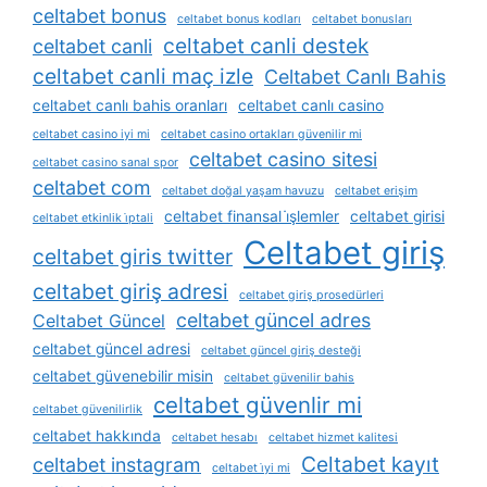
celtabet bonus
celtabet bonus kodları
celtabet bonusları
celtabet canli destek
celtabet canli
celtabet canli maç izle
Celtabet Canlı Bahis
celtabet canlı bahis oranları
celtabet canlı casino
celtabet casino iyi mi
celtabet casino ortakları güvenilir mi
celtabet casino sitesi
celtabet casino sanal spor
celtabet com
celtabet doğal yaşam havuzu
celtabet erişim
celtabet finansal i̇şlemler
celtabet girisi
celtabet etkinlik i̇ptali
Celtabet giriş
celtabet giris twitter
celtabet giriş adresi
celtabet giriş prosedürleri
celtabet güncel adres
Celtabet Güncel
celtabet güncel adresi
celtabet güncel giriş desteği
celtabet güvenebilir misin
celtabet güvenilir bahis
celtabet güvenlir mi
celtabet güvenilirlik
celtabet hakkında
celtabet hesabı
celtabet hizmet kalitesi
Celtabet kayıt
celtabet instagram
celtabet i̇yi mi