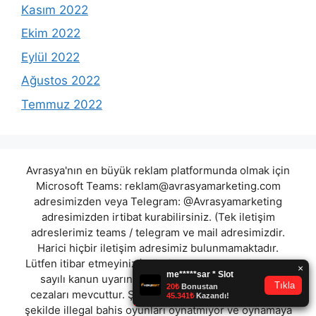
Kasım 2022
Ekim 2022
Eylül 2022
Ağustos 2022
Temmuz 2022
Avrasya'nın en büyük reklam platformunda olmak için
Microsoft Teams:
reklam@avrasyamarketing.com
adresimizden veya Telegram: @Avrasyamarketing
adresimizden irtibat kurabilirsiniz. (Tek iletişim
adreslerimiz teams / telegram ve mail adresimizdir.
Harici hiçbir iletişim adresimiz bulunmamaktadır.
Lütfen itibar etmeyiniz.) Türkiye yasalarına göre 7258
sayılı kanun uyarınca yasa dışı bahis oynamanın
cezaları mevcuttur. Şu an bulunduğunuz site hiç bir
şekilde illegal bahis oyunları oynatmıyor ve oynamaya