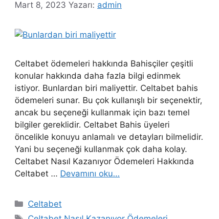
Mart 8, 2023
Yazarı:
admin
Celtabet ödemeleri hakkında Bahisçiler çeşitli
konular hakkında daha fazla bilgi edinmek
istiyor. Bunlardan biri maliyettir. Celtabet bahis
ödemeleri sunar. Bu çok kullanışlı bir seçenektir,
ancak bu seçeneği kullanmak için bazı temel
bilgiler gereklidir. Celtabet Bahis üyeleri
öncelikle konuyu anlamalı ve detayları bilmelidir.
Yani bu seçeneği kullanmak çok daha kolay.
Celtabet Nasıl Kazanıyor Ödemeleri Hakkında
Celtabet …
Devamını oku…
Kategoriler
Celtabet
Etiketler
Celtabet Nasıl Kazanıyor Ödemeleri