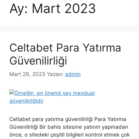
Ay:
Mart 2023
Celtabet Para Yatırma
Güvenilirliği
Mart 29, 2023
Yazarı:
admin
Celtabet para yatırma güvenilirliği Para Yatırma
Güvenilirliği Bir bahis sitesine yatırım yapmadan
önce, o sitedeki çeşitli bilgileri kontrol etmek çok