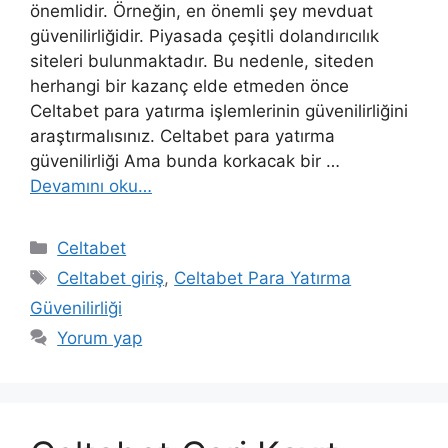
önemlidir. Örneğin, en önemli şey mevduat
güvenilirliğidir. Piyasada çeşitli dolandırıcılık
siteleri bulunmaktadır. Bu nedenle, siteden
herhangi bir kazanç elde etmeden önce
Celtabet para yatırma işlemlerinin güvenilirliğini
araştırmalısınız. Celtabet para yatırma
güvenilirliği Ama bunda korkacak bir …
Devamını oku…
Kategoriler
Celtabet
Etiketler
Celtabet giriş
,
Celtabet Para Yatırma
Güvenilirliği
Yorum yap