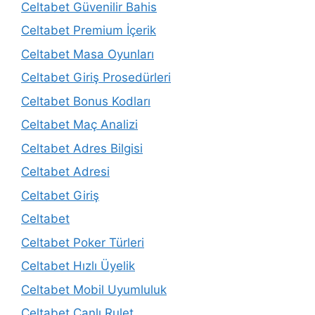
Celtabet Güvenilir Bahis
Celtabet Premium İçerik
Celtabet Masa Oyunları
Celtabet Giriş Prosedürleri
Celtabet Bonus Kodları
Celtabet Maç Analizi
Celtabet Adres Bilgisi
Celtabet Adresi
Celtabet Giriş
Celtabet
Celtabet Poker Türleri
Celtabet Hızlı Üyelik
Celtabet Mobil Uyumluluk
Celtabet Canlı Rulet