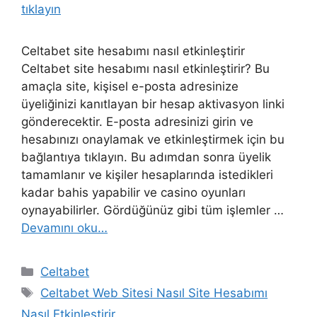
Celtabet site hesabımı nasıl etkinleştirir
Celtabet site hesabımı nasıl etkinleştirir? Bu
amaçla site, kişisel e-posta adresinize
üyeliğinizi kanıtlayan bir hesap aktivasyon linki
gönderecektir. E-posta adresinizi girin ve
hesabınızı onaylamak ve etkinleştirmek için bu
bağlantıya tıklayın. Bu adımdan sonra üyelik
tamamlanır ve kişiler hesaplarında istedikleri
kadar bahis yapabilir ve casino oyunları
oynayabilirler. Gördüğünüz gibi tüm işlemler …
Devamını oku…
Kategoriler
Celtabet
Etiketler
Celtabet Web Sitesi Nasıl Site Hesabımı
Nasıl Etkinleştirir