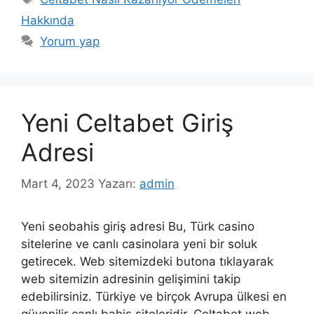
Hakkında
Yorum yap
Yeni Celtabet Giriş
Adresi
Mart 4, 2023
Yazarı:
admin
Yeni seobahis giriş adresi Bu, Türk casino
sitelerine ve canlı casinolara yeni bir soluk
getirecek. Web sitemizdeki butona tıklayarak
web sitemizin adresinin gelişimini takip
edebilirsiniz. Türkiye ve birçok Avrupa ülkesi en
güvenilir canlı bahis siteleridir. Celtabet web