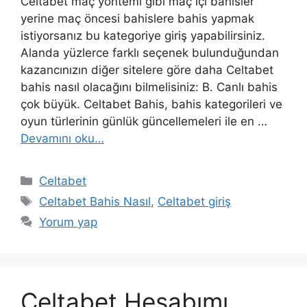
Celtabet maç yöntemi gibi maç içi bahisler
yerine maç öncesi bahislere bahis yapmak
istiyorsanız bu kategoriye giriş yapabilirsiniz.
Alanda yüzlerce farklı seçenek bulunduğundan
kazancınızın diğer sitelere göre daha Celtabet
bahis nasıl olacağını bilmelisiniz: B. Canlı bahis
çok büyük. Celtabet Bahis, bahis kategorileri ve
oyun türlerinin günlük güncellemeleri ile en …
Devamını oku…
Kategoriler
Celtabet
Etiketler
Celtabet Bahis Nasıl
,
Celtabet giriş
Yorum yap
Celtabet Hesabımı