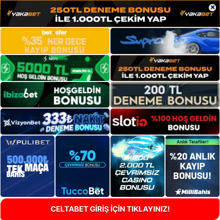
×
CELTABET GİRİŞ İÇİN TIKLAYINIZ!