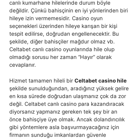
canlı kumarhane hilelerinde durum böyle
değildir. Çünkü bahisçinin en iyi yönlerinden biri
hileye izin vermemesidir. Casino oyun
seçenekleri üzerinden hileye karışan bir kişi
tespit edilirse, doğrudan engellenecektir. Bu
şekilde, diğer bahisçiler mağdur olmaz vb.
Celtabet canlı casino oyunlarında hile olup
olmadığı sorusu her zaman “Hayır” olarak
cevaplanır.
Hizmet tamamen hileli bir
Celtabet casino hile
şekilde sunulduğundan, aradığınız yüksek gelire
en kısa sürede doğrudan ulaşmanız çok da zor
değil. Celtabet canlı casino para kazandıracak
diyorsanız yapmanız gereken tek şey bir an
önce bahisçiye üye olmak. Ancak dolandırıcılık
gibi yöntemlere asla başvurmayacağınız için
firmanın sunduğu imkanlardan güvenle