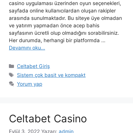
casino uygulaması üzerinden oyun seçenekleri,
sayfada online kullanıcılardan oluşan rakipler
arasında sunulmaktadır. Bu siteye üye olmadan
ve yatırım yapmadan önce acep bahis
sayfasının ücretli olup olmadığını sorabilirsiniz.
Her durumda, herhangi bir platformda …
Devamını oku…
Kategoriler
Celtabet Giriş
Etiketler
Sistem çok basit ve kompakt
Yorum yap
Celtabet Casino
Eylül 3, 2022
Yazarı:
admin