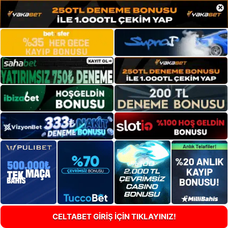
×
CELTABET GİRİŞ İÇİN TIKLAYINIZ!