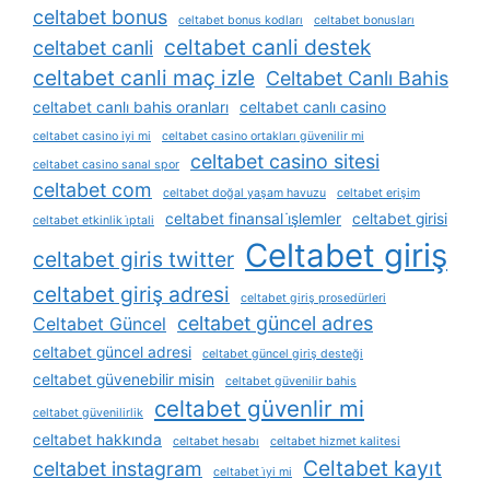
celtabet bonus
celtabet bonus kodları
celtabet bonusları
celtabet canli destek
celtabet canli
celtabet canli maç izle
Celtabet Canlı Bahis
celtabet canlı bahis oranları
celtabet canlı casino
celtabet casino iyi mi
celtabet casino ortakları güvenilir mi
celtabet casino sitesi
celtabet casino sanal spor
celtabet com
celtabet doğal yaşam havuzu
celtabet erişim
celtabet finansal i̇şlemler
celtabet girisi
celtabet etkinlik i̇ptali
Celtabet giriş
celtabet giris twitter
celtabet giriş adresi
celtabet giriş prosedürleri
celtabet güncel adres
Celtabet Güncel
celtabet güncel adresi
celtabet güncel giriş desteği
celtabet güvenebilir misin
celtabet güvenilir bahis
celtabet güvenlir mi
celtabet güvenilirlik
celtabet hakkında
celtabet hesabı
celtabet hizmet kalitesi
Celtabet kayıt
celtabet instagram
celtabet i̇yi mi