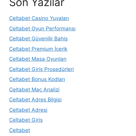
Son Yazılar
Celtabet Casino Yuvaları
Celtabet Oyun Performansı
Celtabet Güvenilir Bahis
Celtabet Premium İçerik
Celtabet Masa Oyunları
Celtabet Giriş Prosedürleri
Celtabet Bonus Kodları
Celtabet Maç Analizi
Celtabet Adres Bilgisi
Celtabet Adresi
Celtabet Giriş
Celtabet