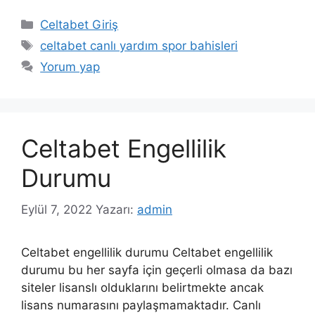
Kategoriler
Celtabet Giriş
Etiketler
celtabet canlı yardım spor bahisleri
Yorum yap
Celtabet Engellilik
Durumu
Eylül 7, 2022
Yazarı:
admin
Celtabet engellilik durumu Celtabet engellilik
durumu bu her sayfa için geçerli olmasa da bazı
siteler lisanslı olduklarını belirtmekte ancak
lisans numarasını paylaşmamaktadır. Canlı