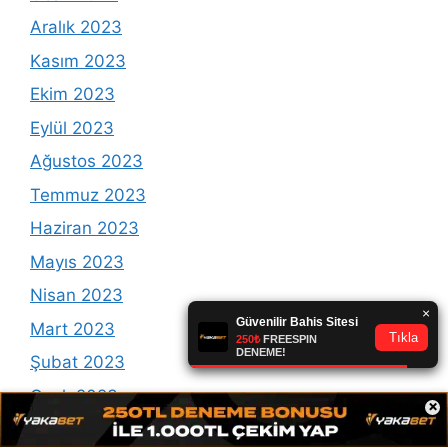
Aralık 2023
Kasım 2023
Ekim 2023
Eylül 2023
Ağustos 2023
Temmuz 2023
Haziran 2023
Mayıs 2023
Nisan 2023
Mart 2023
Şubat 2023
Ocak 2023
×
Aralık 2022