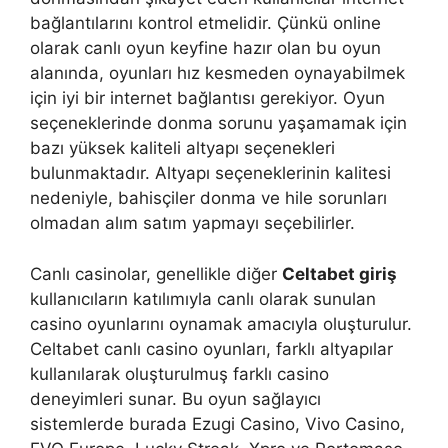
bağlantılarını kontrol etmelidir. Çünkü online
olarak canlı oyun keyfine hazır olan bu oyun
alanında, oyunları hız kesmeden oynayabilmek
için iyi bir internet bağlantısı gerekiyor. Oyun
seçeneklerinde donma sorunu yaşamamak için
bazı yüksek kaliteli altyapı seçenekleri
bulunmaktadır. Altyapı seçeneklerinin kalitesi
nedeniyle, bahisçiler donma ve hile sorunları
olmadan alım satım yapmayı seçebilirler.
Canlı casinolar, genellikle diğer
Celtabet giriş
kullanıcıların katılımıyla canlı olarak sunulan
casino oyunlarını oynamak amacıyla oluşturulur.
Celtabet canlı casino oyunları, farklı altyapılar
kullanılarak oluşturulmuş farklı casino
deneyimleri sunar. Bu oyun sağlayıcı
sistemlerde burada Ezugi Casino, Vivo Casino,