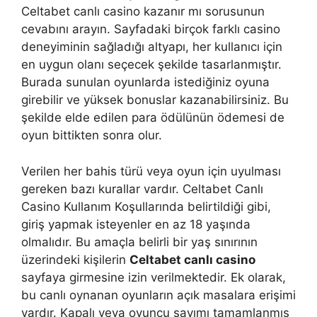
Celtabet canlı casino kazanır mı sorusunun
cevabını arayın. Sayfadaki birçok farklı casino
deneyiminin sağladığı altyapı, her kullanıcı için
en uygun olanı seçecek şekilde tasarlanmıştır.
Burada sunulan oyunlarda istediğiniz oyuna
girebilir ve yüksek bonuslar kazanabilirsiniz. Bu
şekilde elde edilen para ödülünün ödemesi de
oyun bittikten sonra olur.
Verilen her bahis türü veya oyun için uyulması
gereken bazı kurallar vardır. Celtabet Canlı
Casino Kullanım Koşullarında belirtildiği gibi,
giriş yapmak isteyenler en az 18 yaşında
olmalıdır. Bu amaçla belirli bir yaş sınırının
üzerindeki kişilerin
Celtabet canlı casino
sayfaya girmesine izin verilmektedir. Ek olarak,
bu canlı oynanan oyunların açık masalara erişimi
vardır. Kapalı veya oyuncu sayımı tamamlanmış