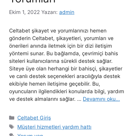
Ekim 1, 2022
Yazarı:
admin
Celtabet şikayet ve yorumlarınızı hemen
gönderin Celtabet, şikayetleri, yorumları ve
önerileri anında iletmek için bir dizi iletişim
yöntemi sunar. Bu bağlamda, çevrimiçi bahis
siteleri kullanıcılarına sürekli destek sağlar.
Siteye üye olan herhangi bir bahisçi, şikayetler
ve canlı destek seçenekleri aracılığıyla destek
ekibiyle hemen iletişime geçebilir. Bu,
oyuncuların ilgilendikleri konularda bilgi, yardım
ve destek almalarını sağlar. …
Devamını oku…
Kategoriler
Celtabet Giriş
Etiketler
Müşteri hizmetleri yardım hattı
Yorum yap