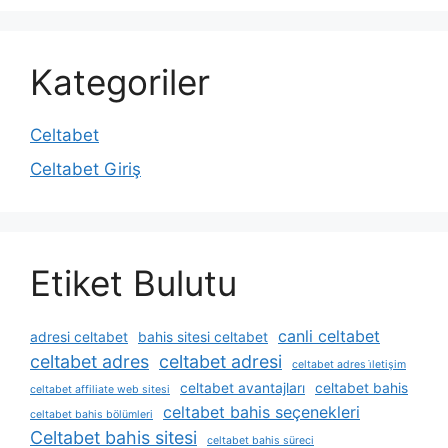
Kategoriler
Celtabet
Celtabet Giriş
Etiket Bulutu
canli celtabet
adresi celtabet
bahis sitesi celtabet
celtabet adres
celtabet adresi
celtabet adres i̇letişim
celtabet avantajları
celtabet bahis
celtabet affiliate web sitesi
celtabet bahis seçenekleri
celtabet bahis bölümleri
Celtabet bahis sitesi
celtabet bahis süreci