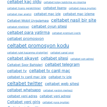
celtabet kaç oldu
celtabet kolay kaldırma ve çıkarma
celtabet lisansı
celtabet lisans gereklilikleri
celtabet masa oyunları
celtabet maç izle
celtabet maç izleme
celtabet maç analizi
celtabet nasil bir site
Celtabet Mobil Uygulaması
celtabet oyun sitesi
celtabet nitelikleri
celtabet para yatirma
celtabet premium i̇çerik
celtabet promosyon
celtabet promosyon kodu
celtabet rulet kazanma stratejileri
celtabet sanal spor
celtabet sikayet
celtabet sitesi
celtabet son adresi
celtabet telegram
Celtabet Spor Bahisleri
celtabet tv canli maç
celtabet tv
celtabet tv canli maç izle
celtabet tv izle
celtabet twitter
celtabet web sitesi
celtabet whatsapp
celtabet yardım merkezi
celtabet yeni adres
celtabet yeni adresi
Celtabet yeni giriş
celtabet yuva oyunları