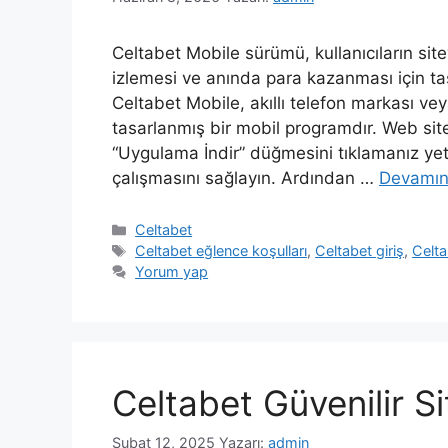
Celtabet Mobile sürümü, kullanıcıların site
izlemesi ve anında para kazanması için tas
Celtabet Mobile, akıllı telefon markası veya
tasarlanmış bir mobil programdır. Web site
“Uygulama İndir” düğmesini tıklamanız yete
çalışmasını sağlayın. Ardından …
Devamın
Kategoriler
Celtabet
Etiketler
Celtabet eğlence koşulları
,
Celtabet giriş
,
Celta
Yorum yap
Celtabet Güvenilir Si
Şubat 12, 2025
Yazarı:
admin