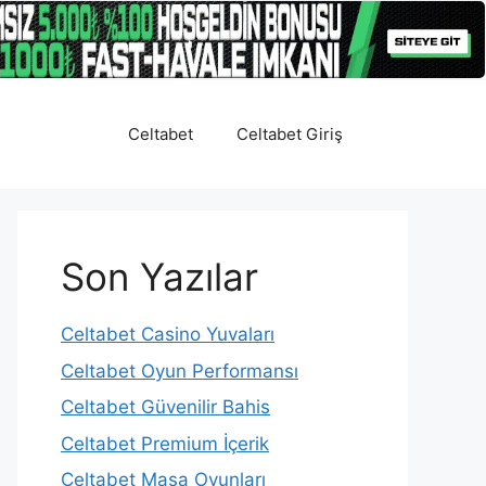
Celtabet
Celtabet Giriş
Son Yazılar
Celtabet Casino Yuvaları
Celtabet Oyun Performansı
Celtabet Güvenilir Bahis
Celtabet Premium İçerik
Celtabet Masa Oyunları