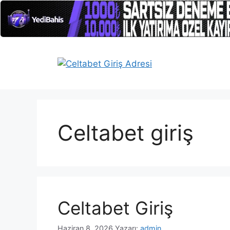
İçeriğe
atla
Celtabet giriş
Celtabet Giriş
Haziran 8, 2026
Yazarı:
admin