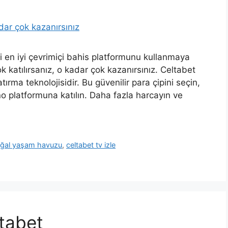
en iyi çevrimiçi bahis platformunu kullanmaya
katılırsanız, o kadar çok kazanırsınız. Celtabet
tırma teknolojisidir. Bu güvenilir para çipini seçin,
o platformuna katılın. Daha fazla harcayın ve
oğal yaşam havuzu
,
celtabet tv izle
tabet