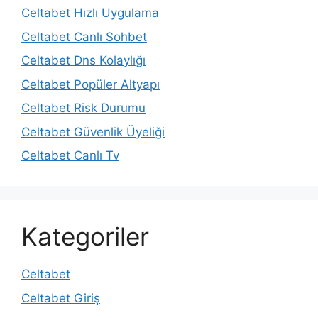
Celtabet Hızlı Uygulama
Celtabet Canlı Sohbet
Celtabet Dns Kolaylığı
Celtabet Popüler Altyapı
Celtabet Risk Durumu
Celtabet Güvenlik Üyeliği
Celtabet Canlı Tv
Kategoriler
Celtabet
Celtabet Giriş