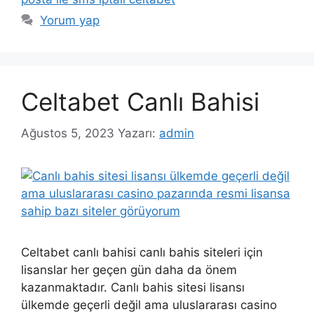
Yorum yap
Celtabet Canlı Bahisi
Ağustos 5, 2023
Yazarı:
admin
Celtabet canlı bahisi canlı bahis siteleri için
lisanslar her geçen gün daha da önem
kazanmaktadır. Canlı bahis sitesi lisansı
ülkemde geçerli değil ama uluslararası casino