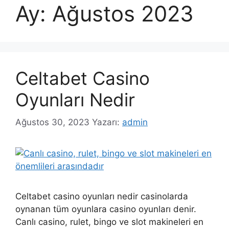
Ay:
Ağustos 2023
Celtabet Casino
Oyunları Nedir
Ağustos 30, 2023
Yazarı:
admin
Celtabet casino oyunları nedir casinolarda
oynanan tüm oyunlara casino oyunları denir.
Canlı casino, rulet, bingo ve slot makineleri en