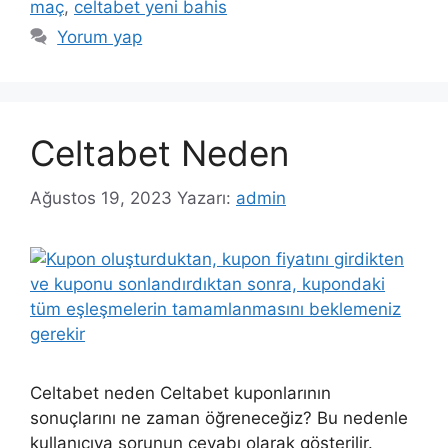
maç
,
celtabet yeni bahis
Yorum yap
Celtabet Neden
Ağustos 19, 2023
Yazarı:
admin
Celtabet neden Celtabet kuponlarının
sonuçlarını ne zaman öğreneceğiz? Bu nedenle
kullanıcıya sorunun cevabı olarak gösterilir.