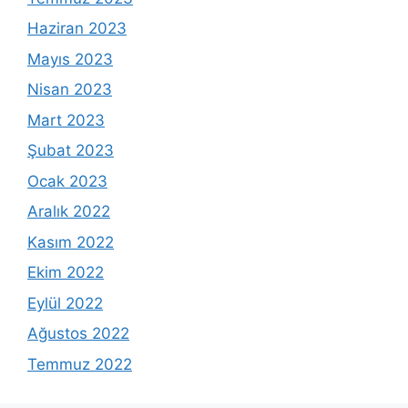
Haziran 2023
Mayıs 2023
Nisan 2023
Mart 2023
Şubat 2023
Ocak 2023
Aralık 2022
Kasım 2022
Ekim 2022
Eylül 2022
Ağustos 2022
Temmuz 2022