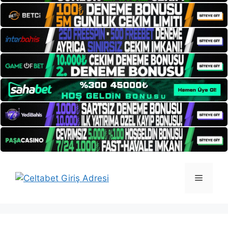
İçeriğe
atla
Menü