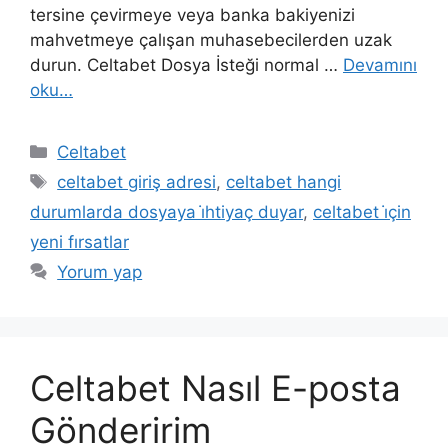
tersine çevirmeye veya banka bakiyenizi
mahvetmeye çalışan muhasebecilerden uzak
durun. Celtabet Dosya İsteği normal …
Devamını
oku…
Kategoriler
Celtabet
Etiketler
celtabet giriş adresi
,
celtabet hangi
durumlarda dosyaya i̇htiyaç duyar
,
celtabet i̇çin
yeni fırsatlar
Yorum yap
Celtabet Nasıl E-posta
Gönderirim