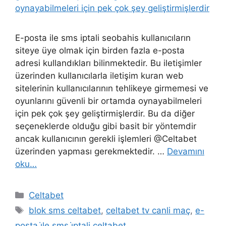
E-posta ile sms iptali seobahis kullanıcıların
siteye üye olmak için birden fazla e-posta
adresi kullandıkları bilinmektedir. Bu iletişimler
üzerinden kullanıcılarla iletişim kuran web
sitelerinin kullanıcılarının tehlikeye girmemesi ve
oyunlarını güvenli bir ortamda oynayabilmeleri
için pek çok şey geliştirmişlerdir. Bu da diğer
seçeneklerde olduğu gibi basit bir yöntemdir
ancak kullanıcının gerekli işlemleri @Celtabet
üzerinden yapması gerekmektedir. …
Devamını
oku…
Kategoriler
Celtabet
Etiketler
blok sms celtabet
,
celtabet tv canli maç
,
e-
posta i̇le sms i̇ptali celtabet