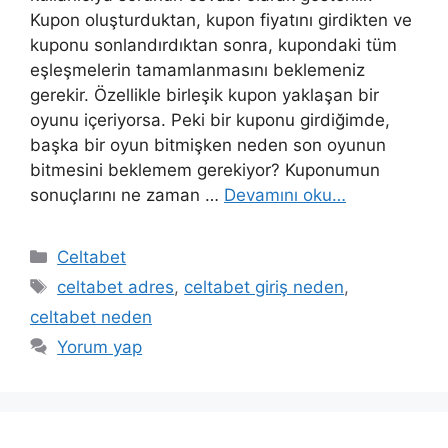
Kupon oluşturduktan, kupon fiyatını girdikten ve
kuponu sonlandırdıktan sonra, kupondaki tüm
eşleşmelerin tamamlanmasını beklemeniz
gerekir. Özellikle birleşik kupon yaklaşan bir
oyunu içeriyorsa. Peki bir kuponu girdiğimde,
başka bir oyun bitmişken neden son oyunun
bitmesini beklemem gerekiyor? Kuponumun
sonuçlarını ne zaman …
Devamını oku…
Kategoriler
Celtabet
Etiketler
celtabet adres
,
celtabet giriş neden
,
celtabet neden
Yorum yap