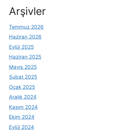
Arşivler
Temmuz 2026
Haziran 2026
Eylül 2025
Haziran 2025
Mayıs 2025
Şubat 2025
Ocak 2025
Aralık 2024
Kasım 2024
Ekim 2024
Eylül 2024