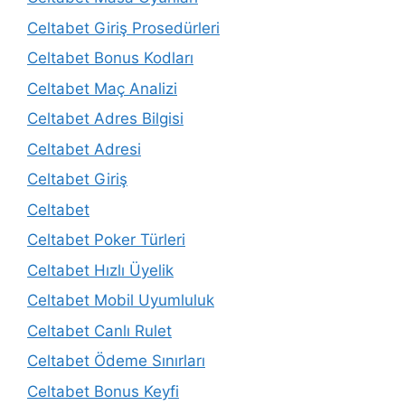
Celtabet Giriş Prosedürleri
Celtabet Bonus Kodları
Celtabet Maç Analizi
Celtabet Adres Bilgisi
Celtabet Adresi
Celtabet Giriş
Celtabet
Celtabet Poker Türleri
Celtabet Hızlı Üyelik
Celtabet Mobil Uyumluluk
Celtabet Canlı Rulet
Celtabet Ödeme Sınırları
Celtabet Bonus Keyfi