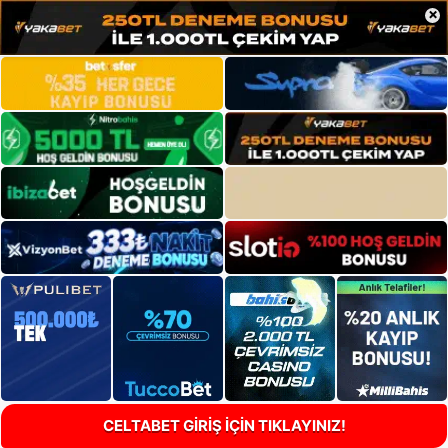
×
CELTABET GİRİŞ İÇİN TIKLAYINIZ!