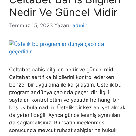
Nedir Ve Güncel Midir
Temmuz 15, 2023
Yazarı:
admin
Celtabet bahis bilgileri nedir ve güncel midir
Celtabet sertifika bilgilerini kontrol ederken
benzer bir uygulama ile karşılaştım. Üstelik bu
programlar dünya çapında geçerlidir. İlgili
sayfaları kontrol ettim ve yasada herhangi bir
boşluk bulamadım. Üstelik bir kez ehliyet almak
da yeterli değil. Ayrıca güncellenmiş ayrıntıları
da sağlamalısınız. Ruhsatın incelenmesi
sonucunda mevcut ruhsat sahiplerine hukuki