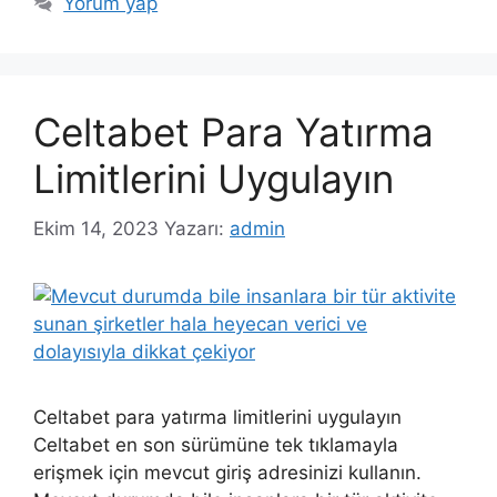
Yorum yap
Celtabet Para Yatırma
Limitlerini Uygulayın
Ekim 14, 2023
Yazarı:
admin
Celtabet para yatırma limitlerini uygulayın
Celtabet en son sürümüne tek tıklamayla
erişmek için mevcut giriş adresinizi kullanın.