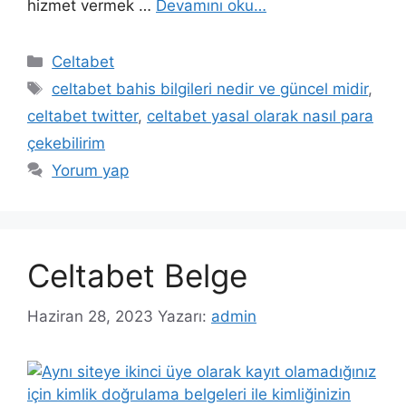
hizmet vermek …
Devamını oku…
Kategoriler
Celtabet
Etiketler
celtabet bahis bilgileri nedir ve güncel midir
,
celtabet twitter
,
celtabet yasal olarak nasıl para
çekebilirim
Yorum yap
Celtabet Belge
Haziran 28, 2023
Yazarı:
admin