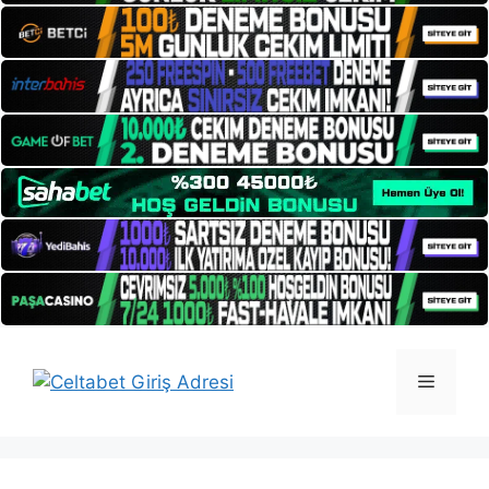
İçeriğe
atla
Menü