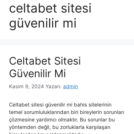
celtabet sitesi
güvenilir mi
Celtabet Sitesi
Güvenilir Mi
Kasım 9, 2024
Yazarı:
admin
Celtabet sitesi güvenilir mi bahis sitelerinin
temel sorumluluklarından biri bireylerin sorunları
çözmesine yardımcı olmaktır. Bu sorunlar bu
yöntemden değil, bu zorluklarla karşılaşan