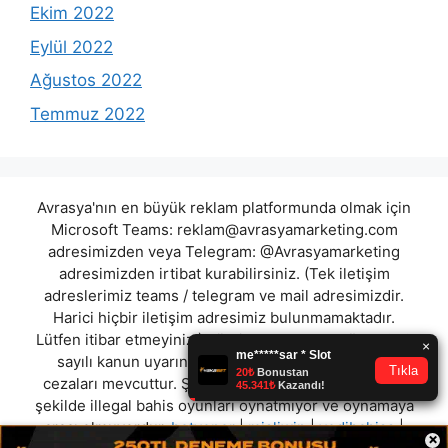
Ekim 2022
Eylül 2022
Ağustos 2022
Temmuz 2022
Avrasya'nın en büyük reklam platformunda olmak için
Microsoft Teams:
reklam@avrasyamarketing.com
adresimizden veya Telegram: @Avrasyamarketing
adresimizden irtibat kurabilirsiniz. (Tek iletişim
adreslerimiz teams / telegram ve mail adresimizdir.
Harici hiçbir iletişim adresimiz bulunmamaktadır.
Lütfen itibar etmeyiniz.) Türkiye yasalarına göre 7258
sayılı kanun uyarınca yasa dışı bahis oynamanın
cezaları mevcuttur. Şu an bulunduğunuz site hiç bir
şekilde illegal bahis oyunları oynatmıyor ve oynamaya
aracı olmuyordur.
betyoner
|
misliwin
|
yedibahiss
|
×