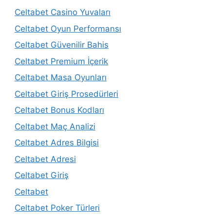
Celtabet Casino Yuvaları
Celtabet Oyun Performansı
Celtabet Güvenilir Bahis
Celtabet Premium İçerik
Celtabet Masa Oyunları
Celtabet Giriş Prosedürleri
Celtabet Bonus Kodları
Celtabet Maç Analizi
Celtabet Adres Bilgisi
Celtabet Adresi
Celtabet Giriş
Celtabet
Celtabet Poker Türleri