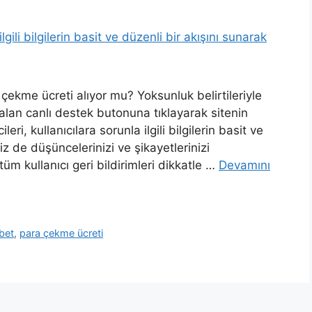
ekme ücreti alıyor mu? Yoksunluk belirtileriyle
lan canlı destek butonuna tıklayarak sitenin
eri, kullanıcılara sorunla ilgili bilgilerin basit ve
iz de düşüncelerinizi ve şikayetlerinizi
 tüm kullanıcı geri bildirimleri dikkatle …
Devamını
abet
,
para çekme ücreti