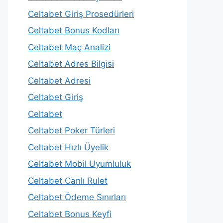
Celtabet Giriş Prosedürleri
Celtabet Bonus Kodları
Celtabet Maç Analizi
Celtabet Adres Bilgisi
Celtabet Adresi
Celtabet Giriş
Celtabet
Celtabet Poker Türleri
Celtabet Hızlı Üyelik
Celtabet Mobil Uyumluluk
Celtabet Canlı Rulet
Celtabet Ödeme Sınırları
Celtabet Bonus Keyfi