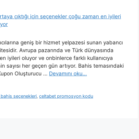
ıcılarına geniş bir hizmet yelpazesi sunan yabancı
sitesidir. Avrupa pazarında ve Türk dünyasında
 iyileri oluyor ve onbinlerce farklı kullanıcıya
inin sayısı her geçen gün artıyor. Bahis temasındaki
lı Kupon Oluşturucu …
Devamını oku…
 bahis seçenekleri
,
celtabet promosyon kodu