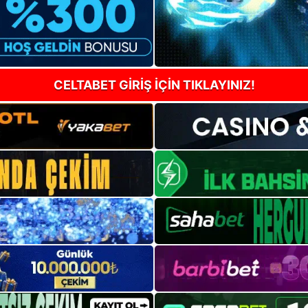
CELTABET GİRİŞ İÇİN TIKLAYINIZ!