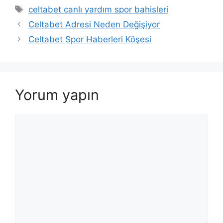
Etiketler
celtabet canlı yardım spor bahisleri
Yazı
Celtabet Adresi Neden Değişiyor
dolaşımı
Celtabet Spor Haberleri Köşesi
Yorum yapın
Yorum