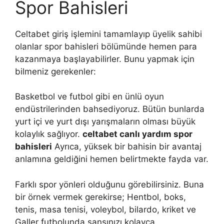
Spor Bahisleri
Celtabet giriş işlemini tamamlayıp üyelik sahibi
olanlar spor bahisleri bölümünde hemen para
kazanmaya başlayabilirler. Bunu yapmak için
bilmeniz gerekenler:
Basketbol ve futbol gibi en ünlü oyun
endüstrilerinden bahsediyoruz. Bütün bunlarda
yurt içi ve yurt dışı yarışmaların olması büyük
kolaylık sağlıyor.
celtabet canlı yardım spor
bahisleri
Ayrıca, yüksek bir bahisin bir avantaj
anlamına geldiğini hemen belirtmekte fayda var.
Farklı spor yönleri olduğunu görebilirsiniz. Buna
bir örnek vermek gerekirse; Hentbol, ​​boks,
tenis, masa tenisi, voleybol, bilardo, kriket ve
Galler futbolunda şansınızı kolayca