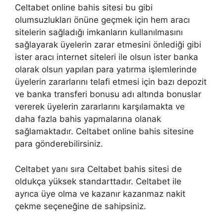
Celtabet online bahis sitesi bu gibi
olumsuzlukları önüne geçmek için hem aracı
sitelerin sağladığı imkanların kullanılmasını
sağlayarak üyelerin zarar etmesini önlediği gibi
ister aracı internet siteleri ile olsun ister banka
olarak olsun yapılan para yatırma işlemlerinde
üyelerin zararlarını telafi etmesi için bazı depozit
ve banka transferi bonusu adı altında bonuslar
vererek üyelerin zararlarını karşılamakta ve
daha fazla bahis yapmalarına olanak
sağlamaktadır. Celtabet online bahis sitesine
para gönderebilirsiniz.
Celtabet yanı sıra Celtabet bahis sitesi de
oldukça yüksek standarttadır. Celtabet ile
ayrıca üye olma ve kazanır kazanmaz nakit
çekme seçeneğine de sahipsiniz.