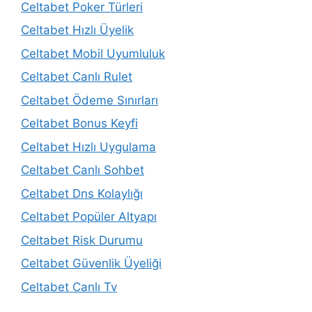
Celtabet Poker Türleri
Celtabet Hızlı Üyelik
Celtabet Mobil Uyumluluk
Celtabet Canlı Rulet
Celtabet Ödeme Sınırları
Celtabet Bonus Keyfi
Celtabet Hızlı Uygulama
Celtabet Canlı Sohbet
Celtabet Dns Kolaylığı
Celtabet Popüler Altyapı
Celtabet Risk Durumu
Celtabet Güvenlik Üyeliği
Celtabet Canlı Tv