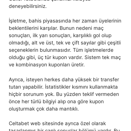
deneyebilirsiniz.
İşletme, bahis piyasasında her zaman üyelerinin
beklentilerini karşılar. Bunun nedeni maç
sonuçları, ilk yarı sonuçları, karşılıklı gol olup
olmadığı, alt ve üst, tek ve çift sayılar gibi çeşitli
seçeneklerin bulunmasıdır. Tüm işletmelerde
olduğu gibi, üç tür kupon vardır. Sistem tek maç
ve kombinasyon kuponları üretir.
Ayrıca, isteyen herkes daha yüksek bir transfer
tutarı yapabilir. İstatistikler kısmını kullanmakta
hiçbir sorunum yok. Bu yüzden teklif vermeden
önce her türlü bilgiyi alıp ona göre kupon
oluşturmak çok daha mantıklı.
Celtabet web sitesinde ayrıca özel olarak
tasarlanmış bir canlı sonuçlar bölümü vardır. Bu,