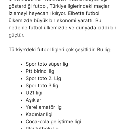
gösterdiği futbol, ​​Türkiye liglerindeki maçları
izlemeyi heyecanlı kılıyor. Elbette futbol
ülkemizde büyük bir ekonomi yarattı. Bu
nedenle futbol ülkemizde ve dünyada ciddi bir
güçtür.
Türkiye’deki futbol ligleri çok çeşitlidir. Bu lig:
Spor toto süper lig
Ptt birinci lig
Spor toto 2. Lig
Spor toto 3.lig
U21 ligi
Aşıklar
Yerel amatör lig
Kadınlar ligi
Coca-cola geliştirme ligi
Plaj futbolu ligi