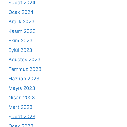
Şubat 2024
Ocak 2024
Aralık 2023
Kasım 2023
Ekim 2023
Eylül 2023
Ağustos 2023
Temmuz 2023
Haziran 2023
Mayıs 2023
Nisan 2023
Mart 2023
Şubat 2023
Ocak 2023