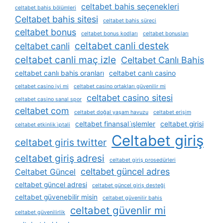
celtabet bahis seçenekleri
celtabet bahis bölümleri
Celtabet bahis sitesi
celtabet bahis süreci
celtabet bonus
celtabet bonus kodları
celtabet bonusları
celtabet canli destek
celtabet canli
celtabet canli maç izle
Celtabet Canlı Bahis
celtabet canlı bahis oranları
celtabet canlı casino
celtabet casino iyi mi
celtabet casino ortakları güvenilir mi
celtabet casino sitesi
celtabet casino sanal spor
celtabet com
celtabet doğal yaşam havuzu
celtabet erişim
celtabet finansal i̇şlemler
celtabet girisi
celtabet etkinlik i̇ptali
Celtabet giriş
celtabet giris twitter
celtabet giriş adresi
celtabet giriş prosedürleri
celtabet güncel adres
Celtabet Güncel
celtabet güncel adresi
celtabet güncel giriş desteği
celtabet güvenebilir misin
celtabet güvenilir bahis
celtabet güvenlir mi
celtabet güvenilirlik