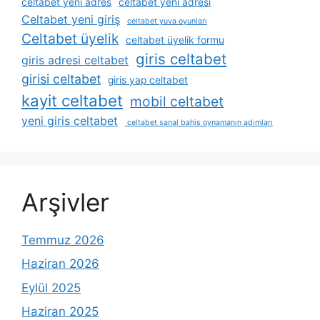
celtabet yeni adres
celtabet yeni adresi
Celtabet yeni giriş
celtabet yuva oyunları
Celtabet üyelik
celtabet üyelik formu
giris celtabet
giris adresi celtabet
girisi celtabet
giris yap celtabet
kayit celtabet
mobil celtabet
yeni giris celtabet
celtabet sanal bahis oynamanın adımları
Arşivler
Temmuz 2026
Haziran 2026
Eylül 2025
Haziran 2025