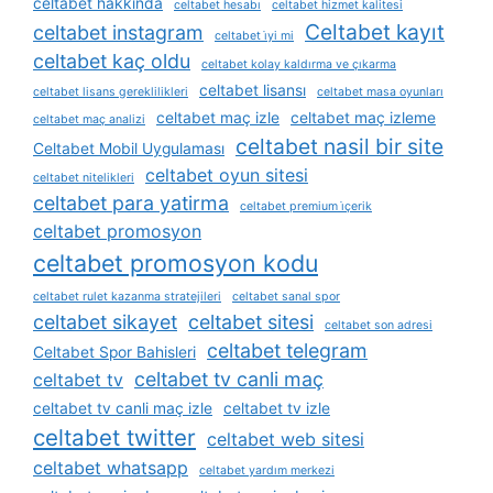
celtabet hakkında
celtabet hesabı
celtabet hizmet kalitesi
Celtabet kayıt
celtabet instagram
celtabet i̇yi mi
celtabet kaç oldu
celtabet kolay kaldırma ve çıkarma
celtabet lisansı
celtabet lisans gereklilikleri
celtabet masa oyunları
celtabet maç izle
celtabet maç izleme
celtabet maç analizi
celtabet nasil bir site
Celtabet Mobil Uygulaması
celtabet oyun sitesi
celtabet nitelikleri
celtabet para yatirma
celtabet premium i̇çerik
celtabet promosyon
celtabet promosyon kodu
celtabet rulet kazanma stratejileri
celtabet sanal spor
celtabet sikayet
celtabet sitesi
celtabet son adresi
celtabet telegram
Celtabet Spor Bahisleri
celtabet tv canli maç
celtabet tv
celtabet tv canli maç izle
celtabet tv izle
celtabet twitter
celtabet web sitesi
celtabet whatsapp
celtabet yardım merkezi