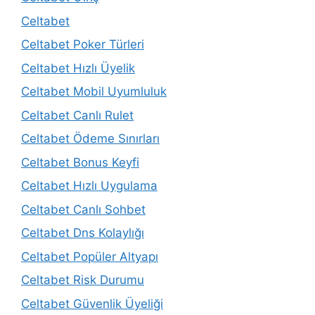
Celtabet
Celtabet Poker Türleri
Celtabet Hızlı Üyelik
Celtabet Mobil Uyumluluk
Celtabet Canlı Rulet
Celtabet Ödeme Sınırları
Celtabet Bonus Keyfi
Celtabet Hızlı Uygulama
Celtabet Canlı Sohbet
Celtabet Dns Kolaylığı
Celtabet Popüler Altyapı
Celtabet Risk Durumu
Celtabet Güvenlik Üyeliği