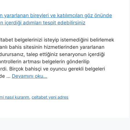
tabet belgelerinizi isteyip istemediğini belirlemek
canlı bahis sitesinin hizmetlerinden yararlanan
durursanız, talep ettiğiniz senaryonun içerdiği
kontrollerin artması belgelerin gönderilip
i. Birçok bahisçi ve oyuncu gerekli belgeleri
erde …
Devamını oku…
mi nasıl kurarım
,
celtabet yeni adres