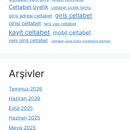
Celtabet üyelik
celtabet üyelik formu
giris celtabet
giris adresi celtabet
girisi celtabet
giris yap celtabet
kayit celtabet
mobil celtabet
yeni giris celtabet
celtabet sanal bahis oynamanın adımları
Arşivler
Temmuz 2026
Haziran 2026
Eylül 2025
Haziran 2025
Mayıs 2025