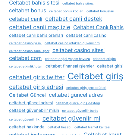
Celtabet bahis sitesi
celtabet bahis süreci
celtabet bonus
celtabet bonus kodları
celtabet bonusları
celtabet canli destek
celtabet canli
celtabet canli maç izle
Celtabet Canlı Bahis
celtabet canlı bahis oranları
celtabet canlı casino
celtabet casino iyi mi
celtabet casino ortakları güvenilir mi
celtabet casino sitesi
celtabet casino sanal spor
celtabet com
celtabet doğal yaşam havuzu
celtabet erişim
celtabet finansal i̇şlemler
celtabet girisi
celtabet etkinlik i̇ptali
Celtabet giriş
celtabet giris twitter
celtabet giriş adresi
celtabet giriş prosedürleri
celtabet güncel adres
Celtabet Güncel
celtabet güncel adresi
celtabet güncel giriş desteği
celtabet güvenebilir misin
celtabet güvenilir bahis
celtabet güvenlir mi
celtabet güvenilirlik
celtabet hakkında
celtabet hesabı
celtabet hizmet kalitesi
Celtabet kayıt
celtabet instagram