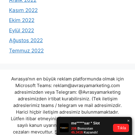
Aralık 2022
Kasım 2022
Ekim 2022
Eylül 2022
Ağustos 2022
Temmuz 2022
Avrasya'nın en büyük reklam platformunda olmak için
Microsoft Teams:
reklam@avrasyamarketing.com
adresimizden veya Telegram: @Avrasyamarketing
adresimizden irtibat kurabilirsiniz. (Tek iletişim
adreslerimiz teams / telegram ve mail adresimizdir.
Harici hiçbir iletişim adresimiz bulunmamaktadır.
Lütfen itibar etmeyiniz.) Türkiye yasalarına göre 7258
sayılı kanun uyarınca yasa dışı bahis oynamanın
cezaları mevcuttur. Şu an bulunduğunuz site hiç bir