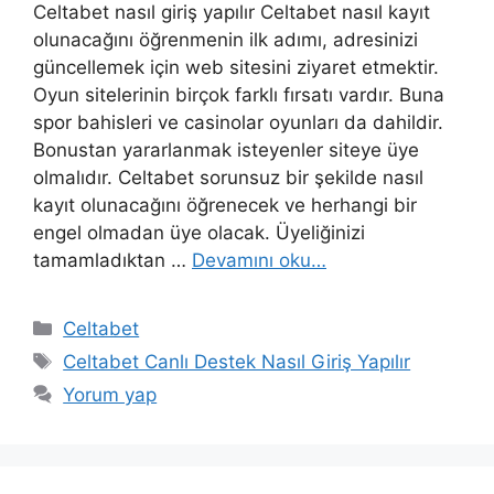
Celtabet nasıl giriş yapılır Celtabet nasıl kayıt
olunacağını öğrenmenin ilk adımı, adresinizi
güncellemek için web sitesini ziyaret etmektir.
Oyun sitelerinin birçok farklı fırsatı vardır. Buna
spor bahisleri ve casinolar oyunları da dahildir.
Bonustan yararlanmak isteyenler siteye üye
olmalıdır. Celtabet sorunsuz bir şekilde nasıl
kayıt olunacağını öğrenecek ve herhangi bir
engel olmadan üye olacak. Üyeliğinizi
tamamladıktan …
Devamını oku…
Kategoriler
Celtabet
Etiketler
Celtabet Canlı Destek Nasıl Giriş Yapılır
Yorum yap