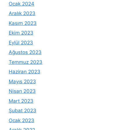
Ocak 2024
Aralık 2023
Kasım 2023
Ekim 2023
Eylül 2023
Ağustos 2023
Temmuz 2023
Haziran 2023
Mayıs 2023
Nisan 2023
Mart 2023
Şubat 2023
Ocak 2023