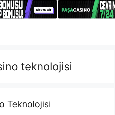
sino teknolojisi
o Teknolojisi