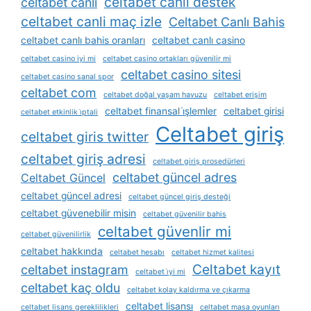
celtabet canli destek
celtabet canli
celtabet canli maç izle
Celtabet Canlı Bahis
celtabet canlı bahis oranları
celtabet canlı casino
celtabet casino iyi mi
celtabet casino ortakları güvenilir mi
celtabet casino sitesi
celtabet casino sanal spor
celtabet com
celtabet doğal yaşam havuzu
celtabet erişim
celtabet finansal i̇şlemler
celtabet girisi
celtabet etkinlik i̇ptali
Celtabet giriş
celtabet giris twitter
celtabet giriş adresi
celtabet giriş prosedürleri
celtabet güncel adres
Celtabet Güncel
celtabet güncel adresi
celtabet güncel giriş desteği
celtabet güvenebilir misin
celtabet güvenilir bahis
celtabet güvenlir mi
celtabet güvenilirlik
celtabet hakkında
celtabet hesabı
celtabet hizmet kalitesi
Celtabet kayıt
celtabet instagram
celtabet i̇yi mi
celtabet kaç oldu
celtabet kolay kaldırma ve çıkarma
celtabet lisansı
celtabet lisans gereklilikleri
celtabet masa oyunları