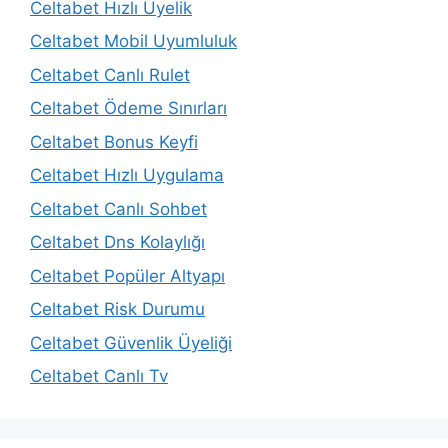
Celtabet Hızlı Üyelik
Celtabet Mobil Uyumluluk
Celtabet Canlı Rulet
Celtabet Ödeme Sınırları
Celtabet Bonus Keyfi
Celtabet Hızlı Uygulama
Celtabet Canlı Sohbet
Celtabet Dns Kolaylığı
Celtabet Popüler Altyapı
Celtabet Risk Durumu
Celtabet Güvenlik Üyeliği
Celtabet Canlı Tv