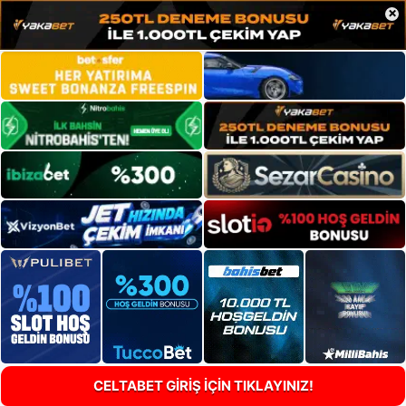
×
CELTABET GİRİŞ İÇİN TIKLAYINIZ!