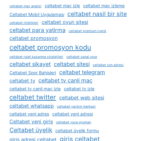
celtabet maç izle
celtabet maç izleme
celtabet maç analizi
celtabet nasil bir site
Celtabet Mobil Uygulaması
celtabet oyun sitesi
celtabet nitelikleri
celtabet para yatirma
celtabet premium i̇çerik
celtabet promosyon
celtabet promosyon kodu
celtabet rulet kazanma stratejileri
celtabet sanal spor
celtabet sikayet
celtabet sitesi
celtabet son adresi
celtabet telegram
Celtabet Spor Bahisleri
celtabet tv canli maç
celtabet tv
celtabet tv canli maç izle
celtabet tv izle
celtabet twitter
celtabet web sitesi
celtabet whatsapp
celtabet yardım merkezi
celtabet yeni adres
celtabet yeni adresi
Celtabet yeni giriş
celtabet yuva oyunları
Celtabet üyelik
celtabet üyelik formu
giris celtabet
giris adresi celtabet