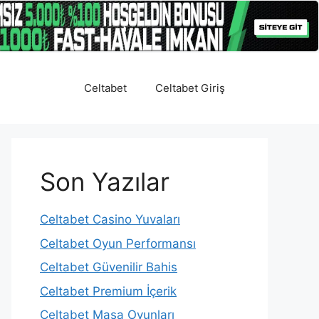
Celtabet
Celtabet Giriş
Son Yazılar
Celtabet Casino Yuvaları
Celtabet Oyun Performansı
Celtabet Güvenilir Bahis
Celtabet Premium İçerik
Celtabet Masa Oyunları