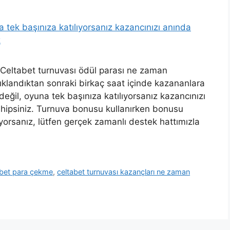
Celtabet turnuvası ödül parası ne zaman
klandıktan sonraki birkaç saat içinde kazananlara
eğil, oyuna tek başınıza katılıyorsanız kazancınızı
hipsiniz. Turnuva bonusu kullanırken bonusu
orsanız, lütfen gerçek zamanlı destek hattımızla
abet para çekme
,
celtabet turnuvası kazançları ne zaman